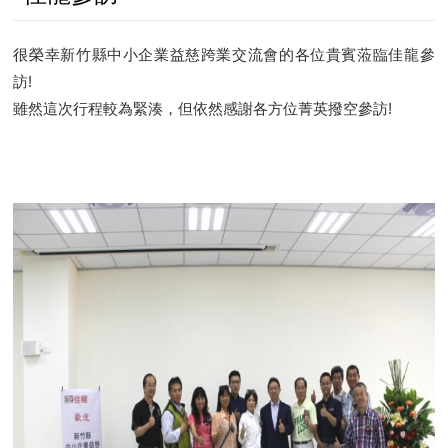
很榮幸新竹縣中小企業益慈跨業交流會的各位貴賓蒞臨佳龍參
訪!
雖然這次行程較為緊湊，但依然感謝各方位菁英撥空參訪!