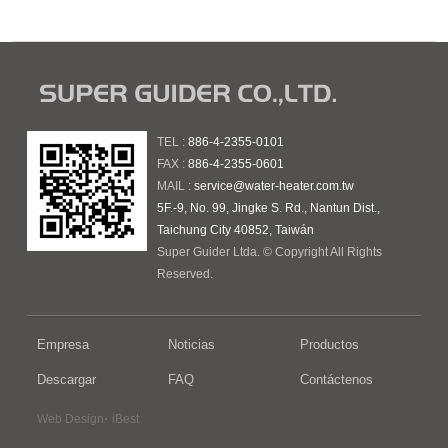
TEL :
886-4-2355-0101
FAX :
886-4-2355-0601
MAIL :
service@water-heater.com.tw
5F.-9, No. 99, Jingke S. Rd., Nantun Dist.,
Taichung City 40852, Taiwán
Super Guider Ltda. © Copyright All Rights
Reserved.
Empresa
Noticias
Productos
Descargar
FAQ
Contáctenos
‧
Web Design
iBest