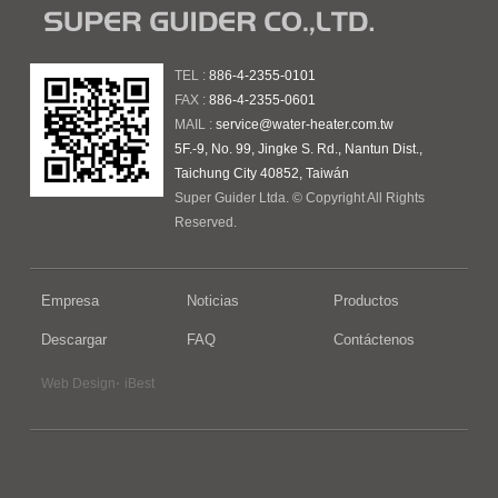
TEL :
886-4-2355-0101
FAX :
886-4-2355-0601
MAIL :
service@water-heater.com.tw
5F.-9, No. 99, Jingke S. Rd., Nantun Dist.,
Taichung City 40852, Taiwán
Super Guider Ltda. © Copyright All Rights
Reserved.
Empresa
Noticias
Productos
Descargar
FAQ
Contáctenos
‧
Web Design
iBest