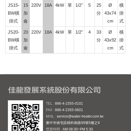
JS15-
15
220V
18A
4kW
單
1/2"
5
25
Ø
橫
BW橫
加
分
43x74
掛
掛式
侖
cm
式
JS20-
20
220V
18A
4kW
單
1/2"
4
33
Ø
橫
BW橫
加
分
43x92
掛
掛式
侖
cm
式
TEL :
886-4-2355-0101
FAX :
886-4-2355-0601
MAIL :
service@water-heater.com.tw
臺中市南屯區精科南路99號5樓之9
營業時間 :
AM 08:30~PM 5:30