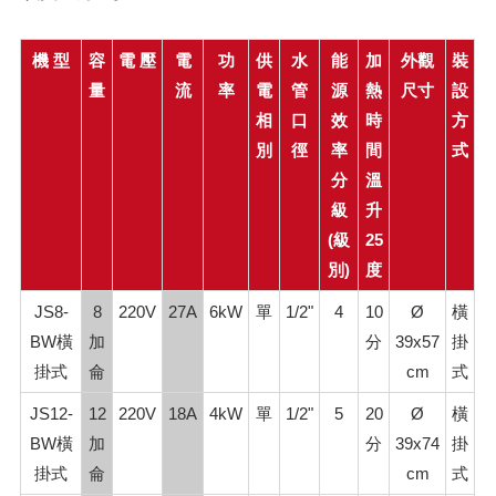
機 型
容
電 壓
電
功
供
水
能
加
外觀
裝
量
流
率
電
管
源
熱
尺寸
設
相
口
效
時
方
別
徑
率
間
式
分
溫
級
升
(級
25
別)
度
JS8-
8
220V
27A
6kW
單
1/2"
4
10
Ø
橫
BW橫
加
分
39x57
掛
掛式
侖
cm
式
JS12-
12
220V
18A
4kW
單
1/2"
5
20
Ø
橫
BW橫
加
分
39x74
掛
掛式
侖
cm
式