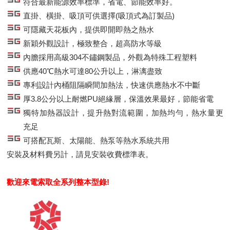
符合最新能源效率標準，省電、節能效率好。
直掛、橫掛、吸頂可供選擇(吸頂式為訂製品)
可隱藏天花板內，提供即開即熱之熱水
新穎外觀設計，極致整合，超高防水等級
內膽採用高級304不鏽鋼製品，外觀為特殊工程塑料
供應40℃熱水可達80公升以上，淋漓盡致
專利設計內桶阻隔瞬間加熱法，快速供應熱水不中斷
厚3.8公分以上耐燃PU絕緣層，保溫效果最好，節能省電
獨特加熱器設計，提升熱對流範圍，加熱均勻，熱水量更
充足
可搭配瓦斯、太陽能、熱泵等熱水系統共用
安裝及材料費另計，請見安裝收費標準表。
歡迎來電索取全系列整本型錄!