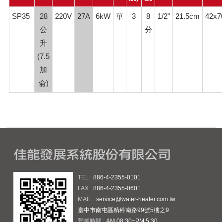
SP35
28
220V
27A
6kW
單
3
8
1/2"
21.5cm
42x
公
分
升
(7.5
加
侖)
TEL :
886-4-2355-0101
FAX :
886-4-2355-0601
MAIL :
service@water-heater.com.tw
臺中市南屯區精科南路99號5樓之9
營業時間 :
AM 08:30~PM 5:30