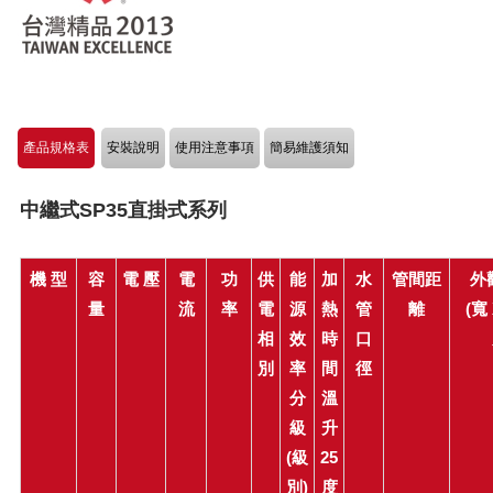
產品規格表
安裝說明
使用注意事項
簡易維護須知
中繼式SP35直掛式系列
機 型
容
電 壓
電
功
供
能
加
水
管間距
外
量
流
率
電
源
熱
管
離
(寬
相
效
時
口
別
率
間
徑
分
溫
級
升
(級
25
別)
度