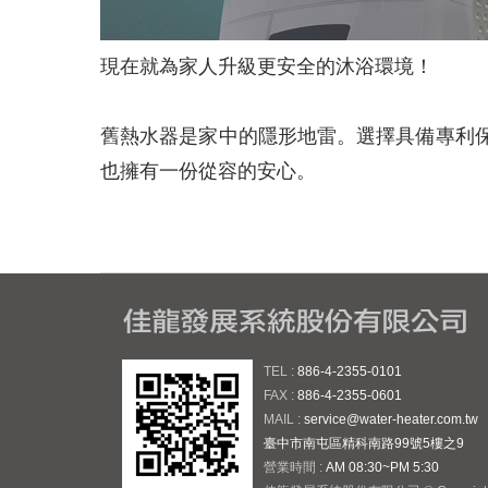
現在就為家人升級更安全的沐浴環境！
舊熱水器是家中的隱形地雷。選擇具備專利保
也擁有一份從容的安心。
TEL :
886-4-2355-0101
FAX :
886-4-2355-0601
MAIL :
service@water-heater.com.tw
臺中市南屯區精科南路99號5樓之9
營業時間 :
AM 08:30~PM 5:30