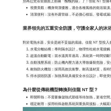
別再忍受浴室牆面上那綑「醜醜的線」了！佳龍 NT 型
視覺美觀：機身簡潔優雅，適合各種風格的衛浴裝潢
清潔便利：沒有外露管線，不必擔心積垢、發霉或漏
業界領先的五重安全防護，守護全家人的沐
對於電熱水器，安全是絕不妥協的底線。佳龍 NT 型投
水電分離結構：專利隔水設計，物理性杜絕水電接觸
超溫自動斷電：當水溫異常過高，系統第一時間切斷
自動洩壓系統：防止機內壓力過大導致爆裂危險，安
耐熱防火機殼：採用高效抗衝擊、耐高溫材質，長時
停水損毀防護：加熱系統具備安全水位設計，即使突
為什麼從傳統機型轉換到佳龍 NT 型？
即開即熱：不需要像儲熱式那樣等待加熱，更省空間
穩定耐用：採用特殊啟動系統與重負荷接點，大幅延