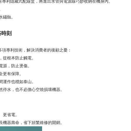
擁有專利隱藏式配線盒，將進出水管與電源線巧妙收納在機身內。
。
水鏽蝕。
浴時刻
入多項專利技術，解決消費者的後顧之憂：
，從根本防止觸電。
電源，防止燙傷。
全更有保障。
間運作也穩如泰山。
然停水，也不必擔心空燒損壞機器。
、更省電。
長機器壽命，省下頻繁維修的開銷。