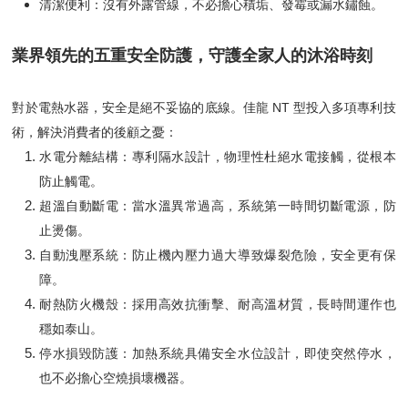
清潔便利：沒有外露管線，不必擔心積垢、發霉或漏水鏽蝕。
業界領先的五重安全防護，守護全家人的沐浴時刻
對於電熱水器，安全是絕不妥協的底線。佳龍 NT 型投入多項專利技
術，解決消費者的後顧之憂：
水電分離結構：專利隔水設計，物理性杜絕水電接觸，從根本
防止觸電。
超溫自動斷電：當水溫異常過高，系統第一時間切斷電源，防
止燙傷。
自動洩壓系統：防止機內壓力過大導致爆裂危險，安全更有保
障。
耐熱防火機殼：採用高效抗衝擊、耐高溫材質，長時間運作也
穩如泰山。
停水損毀防護：加熱系統具備安全水位設計，即使突然停水，
也不必擔心空燒損壞機器。