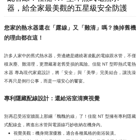
器，給全家最美觀的五星級安全防護
您家的熱水器還在「露線」又「難清」嗎？換掉舊機
的理由都在這！
許多人家中的舊式熱水器，旁邊總是纏繞著凌亂的電線跟水管，不僅
積灰塵、難清理，更潛藏著老舊受損的風險。佳龍 NT 型即熱式電熱
水器 專為現代家庭設計，將「安全」與「美學」完美結合，讓洗澡
不再只是例行公事，而是一場安心的饗宴。
專利隱藏配線設計：還給浴室清爽視覺
別再忍受浴室牆面上那綑「醜醜的線」了！佳龍 NT 型擁有專利隱藏
式配線盒，將進出水管與電源線巧妙收納在機身內。
視覺美觀：機身簡潔優雅，適合各種風格的衛浴裝潢。