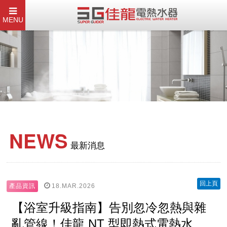
MENU
NEWS
最新消息
回上頁
18.MAR.2026
產品資訊
【浴室升級指南】告別忽冷忽熱與雜
亂管線！佳龍 NT 型即熱式電熱水