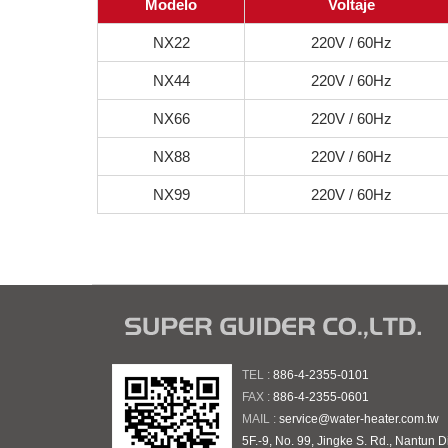
Modelo
Voltaje
NX22
220V / 60Hz
NX44
220V / 60Hz
NX66
220V / 60Hz
NX88
220V / 60Hz
NX99
220V / 60Hz
TEL :
886-4-2355-0101
FAX :
886-4-2355-0601
MAIL :
service@water-heater.com.tw
5F.-9, No. 99, Jingke S. Rd., Nantun Di