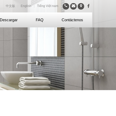
中文版
｜
English
｜
Tiếng Việt nam
Descargar
FAQ
Contáctenos