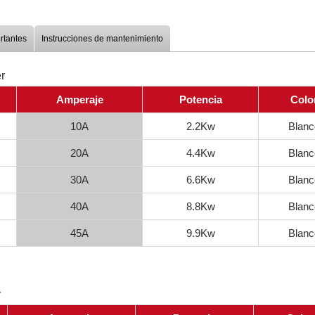
rtantes
Instrucciones de mantenimiento
r
Amperaje
Potencia
Colo
10A
2.2Kw
Blanc
20A
4.4Kw
Blanc
30A
6.6Kw
Blanc
40A
8.8Kw
Blanc
45A
9.9Kw
Blanc
r