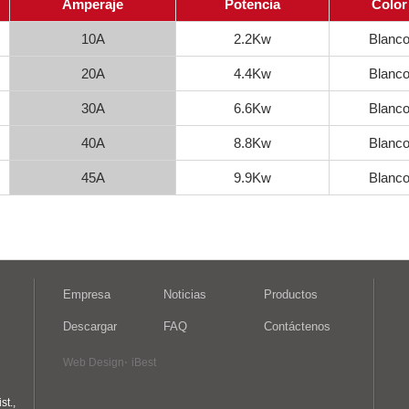
Amperaje
Potencia
Color
10A
2.2Kw
Blanc
20A
4.4Kw
Blanc
30A
6.6Kw
Blanc
40A
8.8Kw
Blanc
45A
9.9Kw
Blanc
Empresa
Noticias
Productos
Descargar
FAQ
Contáctenos
‧
Web Design
iBest
st.,