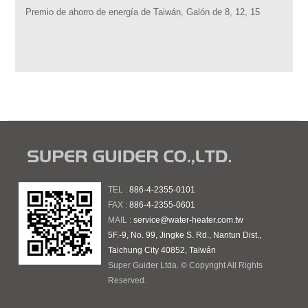
Premio de ahorro de energía de Taiwán, Galón de 8, 12, 15
TEL :
886-4-2355-0101
FAX :
886-4-2355-0601
MAIL :
service@water-heater.com.tw
5F.-9, No. 99, Jingke S. Rd., Nantun Dist.,
Taichung City 40852, Taiwán
Super Guider Ltda. © Copyright All Rights
Reserved.