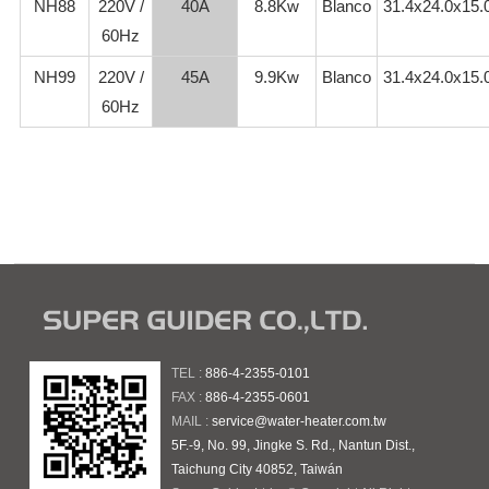
NH88
220V /
40A
8.8Kw
Blanco
31.4x24.0x15
60Hz
NH99
220V /
45A
9.9Kw
Blanco
31.4x24.0x15
60Hz
TEL :
886-4-2355-0101
FAX :
886-4-2355-0601
MAIL :
service@water-heater.com.tw
5F.-9, No. 99, Jingke S. Rd., Nantun Dist.,
Taichung City 40852, Taiwán