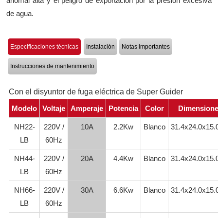
anomal alta y el peligro de exportación por la presión excesiva
de agua.
Especificaciones técnicas
Instalación
Notas importantes
Instrucciones de mantenimiento
Con el disyuntor de fuga eléctrica de Super Guider
Modelo
Voltaje
Amperaje
Potencia
Color
Dimension
NH22-
220V /
10A
2.2Kw
Blanco
31.4x24.0x15
LB
60Hz
NH44-
220V /
20A
4.4Kw
Blanco
31.4x24.0x15
LB
60Hz
NH66-
220V /
30A
6.6Kw
Blanco
31.4x24.0x15
LB
60Hz