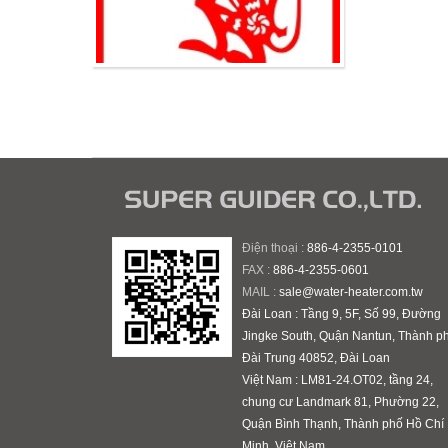
Điện thoại :
886-4-2355-0101
FAX :
886-4-2355-0601
MAIL :
sale@water-heater.com.tw
Đài Loan : Tầng 9, 5F, Số 99, Đường
Jingke South, Quận Nantun, Thành p
Đài Trung 40852, Đài Loan
Việt Nam : LM81-24.OT02, tầng 24,
chung cư Landmark 81, Phường 22,
Quận Bình Thạnh, Thành phố Hồ Chí
Minh, Việt Nam