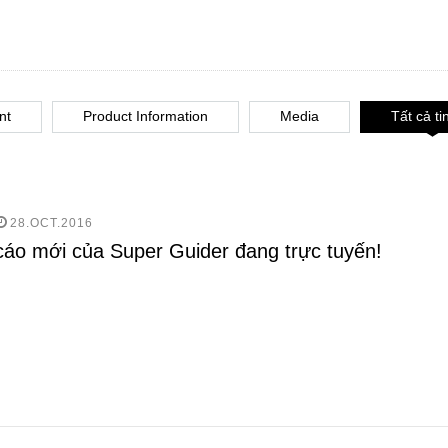
nt
Product Information
Media
Tất cả ti
28.OCT.2016
áo mới của Super Guider đang trực tuyến!