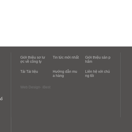
Giới thiệu sơ lư
Tin tức mới nhất
Giới thiệu sản p
ợc về công ty
hẩm
Tải Tài liệu
Hướng dẫn mu
Liên hệ với chú
a hàng
ng tôi
‧
Web Design
iBest
hố