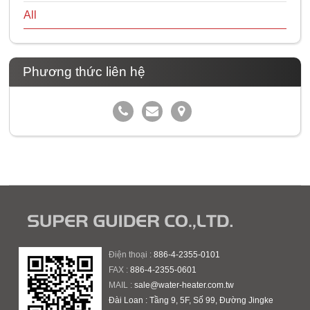
All
Phương thức liên hệ
Điện thoại :
886-4-2355-0101
FAX :
886-4-2355-0601
MAIL :
sale@water-heater.com.tw
Đài Loan : Tầng 9, 5F, Số 99, Đường Jingke