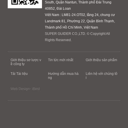
South, Quận Nantun, Thành phố Đài Trung
40852, Đài Loan
Việt Nam : LM81-24.OT02, tầng 24, chung cư
Landmark 81, Phường 22, Quận Bình Thạnh,
Thành phố Hồ Chí Minh, Việt Nam
SUPER GUIDER CO.,LTD. © Copyright All
Rights Reserved.
Giới thiệu sơ lược v
Tin tức mới nhất
Giới thiệu sản phẩm
ề công ty
Tải Tài liệu
Hướng dẫn mua hà
Liên hệ với chúng tô
ng
i
‧
Web Design
iBest