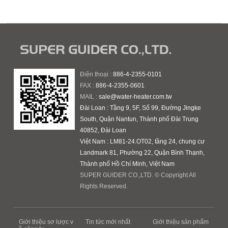
Điện thoại :
886-4-2355-0101
FAX :
886-4-2355-0601
MAIL :
sale@water-heater.com.tw
Đài Loan : Tầng 9, 5F, Số 99, Đường Jingke
South, Quận Nantun, Thành phố Đài Trung
40852, Đài Loan
Việt Nam : LM81-24.OT02, tầng 24, chung cư
Landmark 81, Phường 22, Quận Bình Thạnh,
Thành phố Hồ Chí Minh, Việt Nam
SUPER GUIDER CO.,LTD. © Copyright All
Rights Reserved.
Giới thiệu sơ lược v
Tin tức mới nhất
Giới thiệu sản phẩm