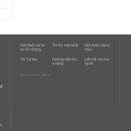
Giới thiệu sơ lư
Tin tức mới nhất
Giới thiệu sản p
ợc về công ty
hẩm
Tải Tài liệu
Hướng dẫn mu
Liên hệ với chú
a hàng
ng tôi
‧
Web Design
iBest
hố
t