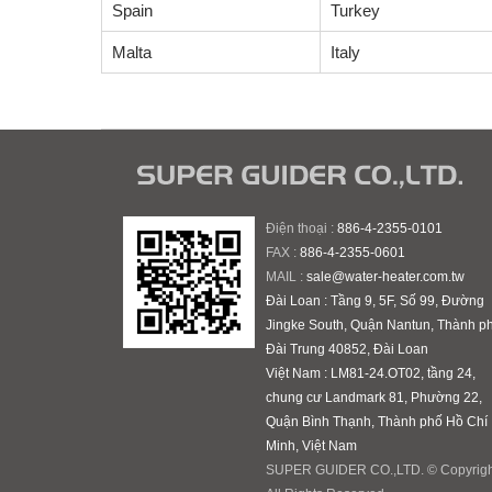
Spain
Turkey
Malta
Italy
Điện thoại :
886-4-2355-0101
FAX :
886-4-2355-0601
MAIL :
sale@water-heater.com.tw
Đài Loan : Tầng 9, 5F, Số 99, Đường
Jingke South, Quận Nantun, Thành p
Đài Trung 40852, Đài Loan
Việt Nam : LM81-24.OT02, tầng 24,
chung cư Landmark 81, Phường 22,
Quận Bình Thạnh, Thành phố Hồ Chí
Minh, Việt Nam
SUPER GUIDER CO.,LTD. © Copyrigh