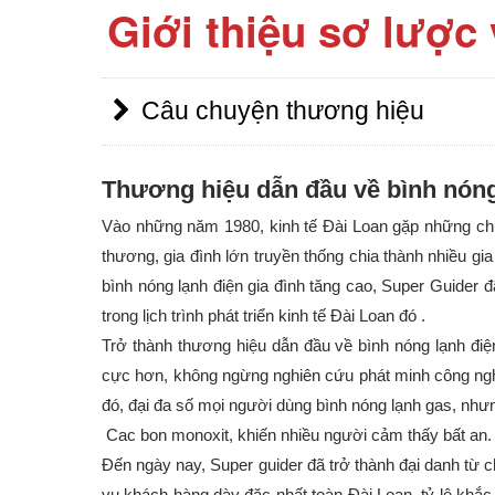
Giới thiệu sơ lược 
Câu chuyện thương hiệu
Thương hiệu dẫn đầu về bình nóng
Vào những năm 1980, kinh tế Đài Loan gặp những chu
thương, gia đình lớn truyền thống chia thành nhiều gi
bình nóng lạnh điện gia đình tăng cao, Super Guider đ
trong lịch trình phát triển kinh tế Đài Loan đó .
Trở thành thương hiệu dẫn đầu về bình nóng lạnh đi
cực hơn, không ngừng nghiên cứu phát minh công nghệ
đó, đại đa số mọi người dùng bình nóng lạnh gas, nhưn
Cac bon monoxit, khiến nhiều người cảm thấy bất an.
Đến ngày nay, Super guider đã trở thành đại danh từ 
vụ khách hàng dày đặc nhất toàn Đài Loan, tỷ lệ khắc