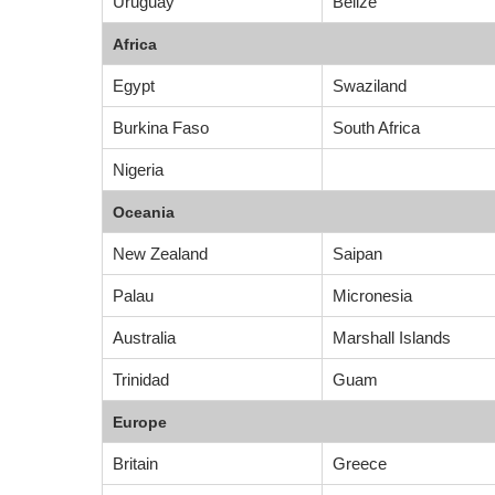
Uruguay
Belize
Africa
Egypt
Swaziland
Burkina Faso
South Africa
Nigeria
Oceania
New Zealand
Saipan
Palau
Micronesia
Australia
Marshall Islands
Trinidad
Guam
Europe
Britain
Greece