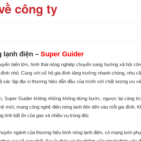
về công ty
 lạnh điện –
Super Guider
yển biến lớn, hình thái nông nghiệp chuyển sang hướng xã hội cô
a đình nhỏ. Cùng với số hộ gia đình tăng trưởng nhanh chóng, nhu c
ã xác lập địa vị thương hiệu dẫn đầu của mình với chất lượng ưu vi
ện, Super Guider không những không dừng bước, ngược lại càng tí
 mới, mang công nghệ điện nóng lạnh tiên tiến vào mỗi gia đình. K
g tính bất ổn của gas và nhiều vụ trúng độc
chuyên ngành của thương hiệu bình nóng lạnh điện, có mạng lưới ph
 phục sự cố cao nhất. Sự ủy thác và tín nhiệm của người thân yêu 