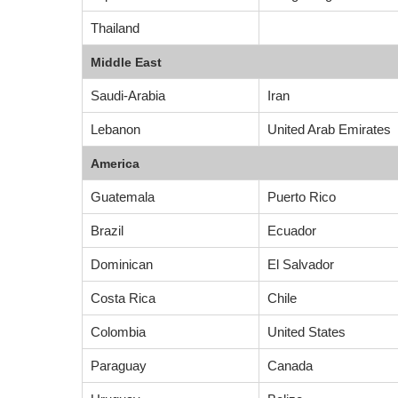
Thailand
Middle East
Saudi-Arabia
Iran
Lebanon
United Arab Emirates
America
Guatemala
Puerto Rico
Brazil
Ecuador
Dominican
El Salvador
Costa Rica
Chile
Colombia
United States
Paraguay
Canada