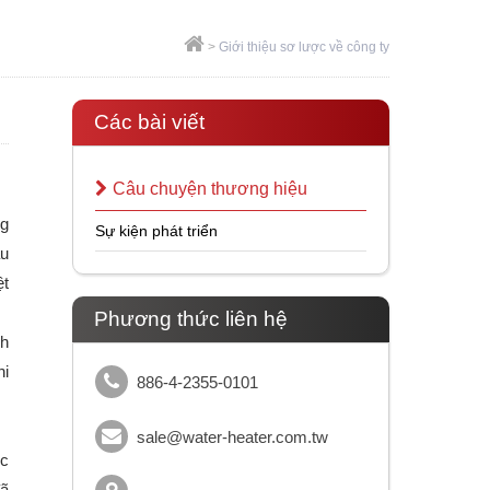
>
Giới thiệu sơ lược về công ty
Các bài viết
Câu chuyện thương hiệu
ng
Sự kiện phát triển
ầu
ệt
Phương thức liên hệ
ch
hi
886-4-2355-0101
sale@water-heater.com.tw
ục
đã